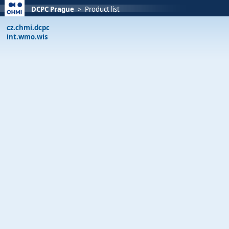
DCPC Prague
>
Product list
cz.chmi.dcpc
int.wmo.wis