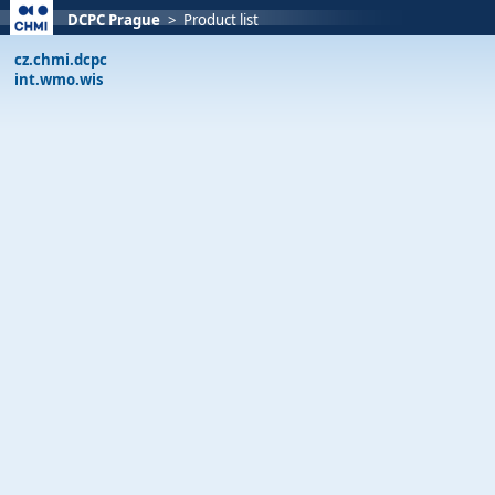
DCPC Prague
>
Product list
cz.chmi.dcpc
int.wmo.wis