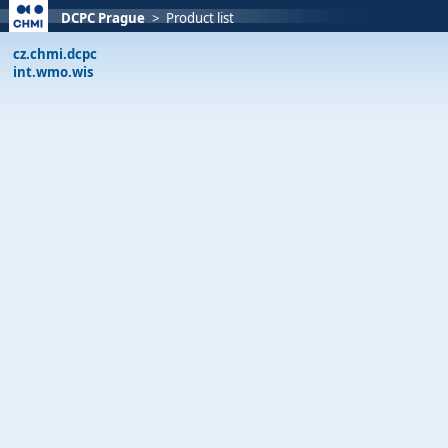
DCPC Prague
>
Product list
cz.chmi.dcpc
int.wmo.wis