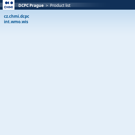
DCPC Prague
>
Product list
cz.chmi.dcpc
int.wmo.wis