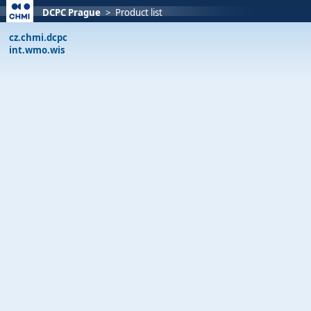
DCPC Prague
>
Product list
cz.chmi.dcpc
int.wmo.wis